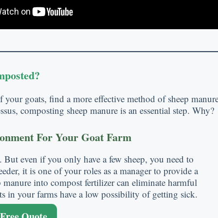
mposted
?
f your goats
,
find a more effective method of sheep manure
essus,
composting sheep manure is an essential step
.
Why
?
ronment For Your Goat Farm
.
But even if you only have a few sheep
,
you need to
eeder
,
it is one of your roles as a manager to provide a
manure into compost fertilizer can eliminate harmful
ts in your farms have a low possibility of getting sick
.
 Free Quote