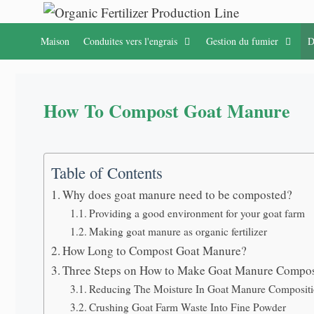
Passer
au
Maison
Conduites vers l'engrais
Gestion du fumier
D
contenu
How To Compost Goat Manure
Table of Contents
Why does goat manure need to be composted
?
Providing a good environment for your goat farm
Making goat manure as organic fertilizer
How Long to Compost Goat Manure
?
Three Steps on How to Make Goat Manure Compo
Reducing The Moisture In Goat Manure Composit
Crushing Goat Farm Waste Into Fine Powder