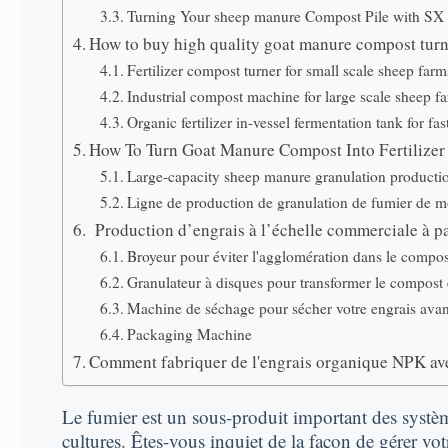
Turning Your sheep manure Compost Pile with SX 
How to buy high quality goat manure compost turn
Fertilizer compost turner for small scale sheep f
Industrial compost machine for large scale sheep f
Organic fertilizer in-vessel fermentation tank for fa
How To Turn Goat Manure Compost Into Fertilizer
Large-capacity sheep manure granulation productio
Ligne de production de granulation de fumier de mo
Production d’engrais à l’échelle commerciale à pa
Broyeur pour éviter l'agglomération dans le compo
Granulateur à disques pour transformer le compost 
Machine de séchage pour sécher votre engrais avan
Packaging Machine
Comment fabriquer de l'engrais organique NPK av
Le fumier est un sous-produit important des systè
cultures. Êtes-vous inquiet de la façon de gérer vo