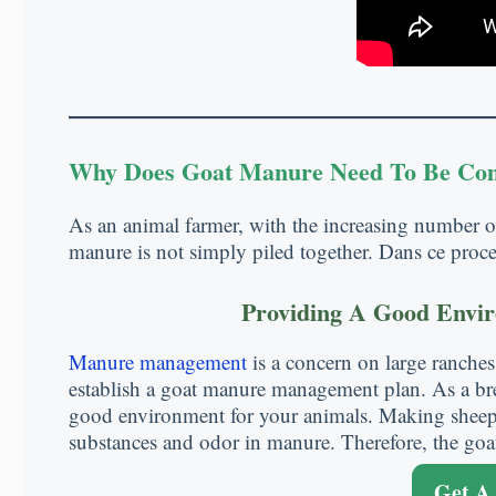
Why Does Goat Manure Need To Be Co
As an animal farmer
,
with the increasing number o
manure is not simply piled together
. Dans ce proc
Providing A Good Envi
Manure management
is a concern on large ranches
establish a goat manure management plan
.
As a br
good environment for your animals
.
Making sheep 
substances and odor in manure
.
Therefore
,
the goa
Get A