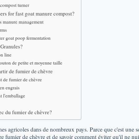
compost turner
ers for fast goat manure compost
?
arms manure management
arms
ster goat poop fermentation
 Granules
?
n line
uton de petite et moyenne taille
rtir de fumier de chèvre
st de fumier de chèvre
en engrais
t l'emballage
ec du fumier de chèvre?
mes agricoles dans de nombreux pays. Parce que c'est une s
tre fumier de chèvre et de savoir comment éviter qu'il ne nu