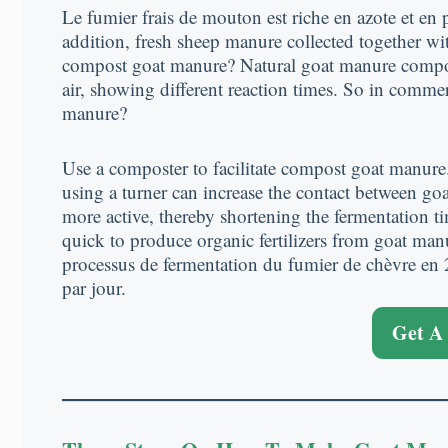
Le fumier frais de mouton est riche en azote et en 
addition
,
fresh sheep manure collected together w
compost goat manure
?
Natural goat manure compo
air
,
showing different reaction times
.
So in commerc
manure
?
Use a composter to facilitate compost goat manure
using a turner can increase the contact between go
more active
,
thereby shortening the fermentation t
quick to produce organic fertilizers from goat man
processus de fermentation du fumier de chèvre en 20
par jour.
Get A