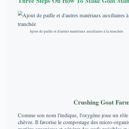
Three Steps On How To Make Goat Ma
Ajout de paille et d'autres matériaux auxiliaires à la tranchée
Crushing Goat Farm
Comme son nom l'indique, l'oxygène joue un rôle
chèvre. Il favorise le compostage des micro-organ
matière organique et générer des œufs nuisibles et